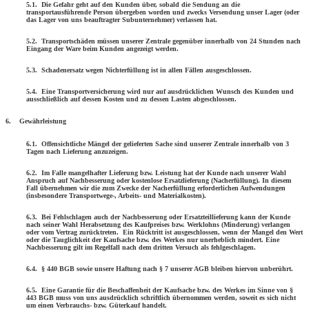
5.1. Die Gefahr geht auf den Kunden über, sobald die Sendung an die
transportausführende Person übergeben worden und zwecks Versendung unser Lager (oder
das Lager von uns beauftragter Subunternehmer) verlassen hat.
5.2. Transportschäden müssen unserer Zentrale gegenüber innerhalb von 24 Stunden nach
Eingang der Ware beim Kunden angezeigt werden.
5.3. Schadenersatz wegen Nichterfüllung ist in allen Fällen ausgeschlossen.
5.4. Eine Transportversicherung wird nur auf ausdrücklichen Wunsch des Kunden und
ausschließlich auf dessen Kosten und zu dessen Lasten abgeschlossen.
6. Gewährleistung
6.1. Offensichtliche Mängel der gelieferten Sache sind unserer Zentrale innerhalb von 3
Tagen nach Lieferung anzuzeigen.
6.2. Im Falle mangelhafter Lieferung bzw. Leistung hat der Kunde nach unserer Wahl
Anspruch auf Nachbesserung oder kostenlose Ersatz­lieferung (Nacherfüllung). In diesem
Fall übernehmen wir die zum Zwecke der Nacherfüllung erforderlichen Aufwendungen
(insbesondere Transportwege-, Arbeits- und Materialkosten).
6.3. Bei Fehlschlagen auch der Nachbesserung oder Ersatzteillieferung kann der Kunde
nach seiner Wahl Herabsetzung des Kaufpreises bzw. Werklohns (Minderung) verlangen
oder vom Vertrag zurücktreten.
Ein Rücktritt ist ausgeschlossen, wenn der Mangel den Wert
oder die Tauglichkeit der Kaufsache bzw. des Werkes nur unerheblich mindert. Eine
Nachbesserung gilt im Regelfall nach dem dritten Versuch als fehlgeschlagen.
6.4. § 440 BGB sowie unsere Haftung nach § 7 unserer AGB bleiben hiervon unberührt.
6.5. Eine Garantie für die Beschaffenheit der Kaufsache bzw. des Werkes im Sinne von §
443 BGB muss von uns ausdrücklich schriftlich über­nom­men werden, soweit es sich nicht
um einen Verbrauchs- bzw. Güterkauf handelt.