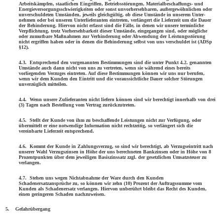
Arbeitskämpfen, staatlichen Eingriffen, Betriebsstörungen, Materialbeschaffungs- und
Energieversorgungsschwierigkeiten oder sonst unvorhersehbaren, außergewöhnlichen oder
unverschuldeten Umständen, jeweils gleichgültig, ob diese Umstände in unserem Unter­­
nehmen oder bei unseren Unterlieferanten eintreten, verlängert die Lieferzeit um die Dauer
der Behinderung. Hiervon nicht erfasst sind die Fälle, in denen wir unsere terminliche
Verpflichtung, trotz Vorher­sehbarkeit dieser Umstände, eingegangen sind, oder mögliche
oder zumutbare Maßnahmen zur Verhinderung oder Abwendung der Leistungs­­störung
nicht ergriffen haben oder in denen die Behin­de­rung selbst von uns verschuldet ist (ADSp
§12).
4.3. Entsprechend den vorgenannten Bestimmungen sind die unter Punkt 4.2. genannten
Umstände auch dann nicht von uns zu vertreten, wenn sie während eines bereits
vorliegenden Verzuges eintreten. Auf diese Bestim­mungen können wir uns nur berufen,
wenn wir dem Kunden den Ein­tritt und die voraussichtliche Dauer solcher Störungen
unverzüglich mitteilen.
4.4. Wenn unsere Zulieferanten nicht liefern können sind wir berechtigt inner­halb von drei
(3) Tagen nach Bestellung vom Vertrag zurück­zutreten.
4.5. Stellt der Kunde von ihm zu beschaffende Leistungen nicht zur Ver­fü­gung, oder
übermittelt er eine notwendige Information nicht recht­zeitig, so verlängert sich die
vereinbarte Lieferzeit entsprechend.
4.6. Kommt der Kunde in Zahlungsverzug, so sind wir berechtigt, ab Verzugseintritt nach
unserer Wahl Verzugszinsen in Höhe der uns berechneten Bankzinsen oder in Höhe von 8
Prozentpunkten über dem jeweiligen Basiszinssatz zzgl. der gesetzlichen Umsatzsteuer zu
verlangen.
4.7. Stehen uns wegen Nichtabnahme der Ware durch den Kunden
Schadenersatzansprüche zu, so können wir zehn (10) Prozent der Auftragssumme vom
Kunden als Schadenersatz verlangen. Hiervon unberührt bleibt das Recht des Kunden,
einen geringeren Schaden nachzuweisen.
5. Gefahrübergang