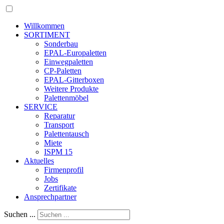
Willkommen
SORTIMENT
Sonderbau
EPAL-Europaletten
Einwegpaletten
CP-Paletten
EPAL-Gitterboxen
Weitere Produkte
Palettenmöbel
SERVICE
Reparatur
Transport
Palettentausch
Miete
ISPM 15
Aktuelles
Firmenprofil
Jobs
Zertifikate
Ansprechpartner
Suchen ...