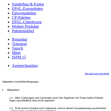
Sonderbau & Kisten
EPAL-Europaletten
Einwegpaletten
CP-Paletten
EPAL-Gitterboxen
Weitere Produkte
Palettenmöbel
Reparatur
Transport
Tausch
Miete
ISPM 15
Ansprechpartner
hier auch zum download
Allgemeine Geschäftsbedingungen
1. Allgemeines
1.1. Allen Lieferungen und Leistungen sowie den Angeboten der Firma Ambos-Paletten
liegen ausschließlich diese AGB zugrunde.
1.2. AGB unserer Kunden und Lieferanten wird in diesem Zusammenhang ausdrücklich
widersprochen und haben keine Gültigkeit.