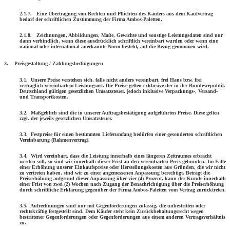
2.1.7. Eine Übertragung von Rechten und Pflichten des Käufers aus dem Kauf­vertrag
bedarf der schriftlichen Zustimmung der Firma Ambos-Paletten.
2.1.8. Zeichnungen, Abbildungen, Maße, Gewichte und sonstige Leistungsdaten sind nur
dann verbindlich, wenn diese ausdrücklich schriftlich vereinbart wurden oder wenn eine
national oder international anerkannte Norm besteht, auf die Bezug genommen wird.
3. Preisgestaltung / Zahlungsbedingungen
3.1. Unsere Preise verstehen sich, falls nicht anders vereinbart, frei Haus bzw. frei
vertraglich vereinbartem Leistungsort. Die Preise gelten exklusive der in der Bundesrepublik
Deutschland gültigen gesetz­lichen Umsatzsteuer, jedoch inklusive Verpackungs-, Versand-
und Transportkosten.
3.2. Maßgeblich sind die in unserer Auftragsbestätigung aufgeführten Preise. Diese gelten
zzgl. der jeweils gesetzlichen Umsatzsteuer.
3.3. Festpreise für einen bestimmten Lieferumfang bedürfen einer gesonderten schriftlichen
Vereinbarung (Rahmenvertrag).
3.4. Wird vereinbart, dass die Leistung innerhalb eines längeren Zeitraumes erbracht
werden soll, so sind wir innerhalb dieser Frist an den vereinbarten Preis gebunden. Im Falle
einer Erhöhung unserer Einkaufspreise oder Herstellungskosten aus Gründen, die wir nicht
zu vertreten haben, sind wir zu einer angemessenen Anpassung berechtigt. Beträgt die
Preiserhöhung aufgrund dieser Anpassung über vier (4) Prozent, kann der Kunde innerhalb
einer Frist von zwei (2) Wochen nach Zugang der Benachrichtigung über die Preiserhöhung
durch schriftliche Erklärung gegenüber der Firma Ambos-Paletten vom Vertrag zurücktreten.
3.5. Aufrechnungen sind nur mit Gegenforderungen zulässig, die unbe­strit­ten oder
rechtskräftig festgestellt sind. Dem Käufer steht kein Zurückbehaltungsrecht wegen
bestrittener Gegenforderungen oder Gegenforderungen aus einem anderen Vertragsverhältnis
zu.