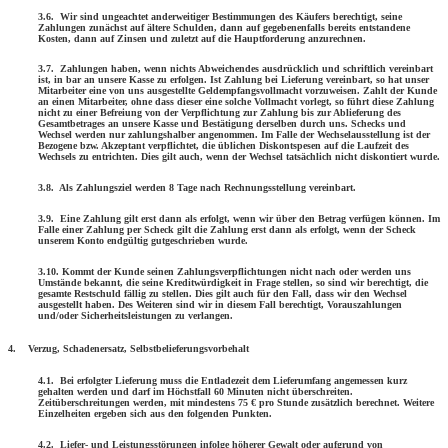
3.6. Wir sind ungeachtet anderweitiger Bestimmungen des Käufers berechtigt, seine
Zahlungen zunächst auf ältere Schulden, dann auf gegebenenfalls bereits entstandene
Kosten, dann auf Zinsen und zuletzt auf die Hauptforderung anzurechnen.
3.7. Zahlungen haben, wenn nichts Abweichendes ausdrücklich und schriftlich vereinbart
ist, in bar an unsere Kasse zu erfolgen. Ist Zahlung bei Lieferung vereinbart, so hat unser
Mitarbeiter eine von uns ausgestellte Geldempfangsvollmacht vorzuweisen. Zahlt der Kunde
an einen Mitarbeiter, ohne dass dieser eine solche Vollmacht vorlegt, so führt diese Zahlung
nicht zu einer Befreiung von der Verpflichtung zur Zahlung bis zur Ablieferung des
Gesamtbetrages an unsere Kasse und Bestätigung derselben durch uns. Schecks und
Wechsel werden nur zahlungshalber angenommen. Im Falle der Wechselausstellung ist der
Bezogene bzw. Akzeptant verpflichtet, die üblichen Diskontspesen auf die Laufzeit des
Wechsels zu entrichten. Dies gilt auch, wenn der Wechsel tatsächlich nicht diskontiert wurde.
3.8. Als Zahlungsziel werden 8 Tage nach Rechnungsstellung vereinbart.
3.9. Eine Zahlung gilt erst dann als erfolgt, wenn wir über den Betrag verfügen können. Im
Falle einer Zahlung per Scheck gilt die Zahlung erst dann als erfolgt, wenn der Scheck
unserem Konto endgültig gutgeschrieben wurde.
3.10. Kommt der Kunde seinen Zahlungsverpflichtungen nicht nach oder werden uns
Umstände bekannt, die seine Kreditwürdigkeit in Frage stellen, so sind wir berechtigt, die
gesamte Restschuld fällig zu stellen. Dies gilt auch für den Fall, dass wir den Wechsel
ausgestellt haben. Des Weiteren sind wir in diesem Fall berechtigt, Vorauszahlungen
und/oder Sicherheitsleistungen zu verlangen.
4. Verzug, Schadenersatz, Selbstbelieferungsvorbehalt
4.1. Bei erfolgter Lieferung muss die Entladezeit dem Lieferumfang angemessen kurz
gehalten werden und darf im Höchstfall 60 Minuten nicht überschreiten.
Zeitüberschreitungen werden, mit mindestens 75 € pro Stunde zusätzlich berechnet. Weitere
Einzelheiten ergeben sich aus den folgenden Punkten.
4.2. Liefer- und Leistungsstörungen infolge höherer Gewalt oder aufgrund von