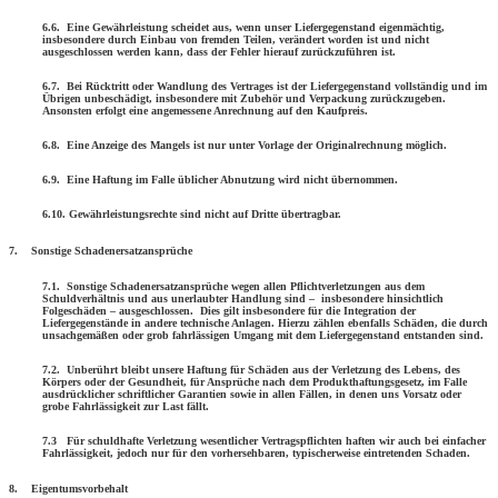
6.6. Eine Gewährleistung scheidet aus, wenn unser Liefergegenstand eigen­mächtig,
insbesondere durch Einbau von fremden Teilen, verändert worden ist und nicht
ausgeschlossen werden kann, dass der Fehler hierauf zurückzuführen ist.
6.7. Bei Rücktritt oder Wandlung des Vertrages ist der Liefergegenstand vollständig und im
Übrigen unbeschädigt, insbesondere mit Zubehör und Verpackung zurückzugeben.
Ansonsten erfolgt eine angemessene Anrechnung auf den Kaufpreis.
6.8. Eine Anzeige des Mangels ist nur unter Vorlage der Originalrechnung möglich.
6.9. Eine Haftung im Falle üblicher Abnutzung wird nicht übernommen.
6.10. Gewährleistungsrechte sind nicht auf Dritte übertragbar.
7. Sonstige Schadenersatzansprüche
7.1. Sonstige Schadenersatzansprüche wegen allen Pflichtverletzungen aus dem
Schuldverhältnis und aus unerlaubter Handlung sind – insbesondere hinsichtlich
Folgeschäden – ausgeschlossen.
Dies gilt insbesondere für die Integration der
Liefergegenstände in andere technische Anlagen. Hierzu zählen ebenfalls Schäden, die durch
unsachgemäßen oder grob fahrlässigen Umgang mit dem Liefer­gegenstand entstanden sind.
7.2. Unberührt bleibt unsere Haftung für Schäden aus der Verletzung des Lebens, des
Körpers oder der Gesundheit, für Ansprüche nach dem Produkthaftungsgesetz, im Falle
ausdrücklicher schriftlicher Garantien sowie in allen Fällen, in denen uns Vorsatz oder
grobe Fahrlässigkeit zur Last fällt.
7.3 Für schuldhafte Verletzung wesentlicher Vertragspflichten haften wir auch bei einfacher
Fahrlässigkeit, jedoch nur für den vorhersehbaren, typischerweise eintretenden Schaden.
8. Eigentumsvorbehalt