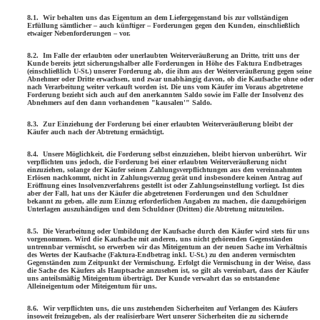
8.1. Wir behalten uns das Eigentum an dem Liefergegenstand bis zur vollständigen
Erfüllung sämtlicher – auch künftiger – Forderungen gegen den Kunden, einschließlich
etwaiger Nebenforderungen – vor.
8.2. Im Falle der erlaubten oder unerlaubten Weiterveräußerung an Dritte, tritt uns der
Kunde bereits jetzt sicherungshalber alle Forderungen in Höhe des Faktura Endbetrages
(einschließlich U-St.) unserer Forderung ab, die ihm aus der Weiterveräußerung gegen seine
Abnehmer oder Dritte erwach­sen, und zwar unabhängig davon, ob die Kaufsache ohne oder
nach Verarbeitung weiter verkauft worden ist. Die uns vom Käufer im Voraus abgetretene
Forderung bezieht sich auch auf den aner­kann­ten Saldo sowie im Falle der Insolvenz des
Abnehmers auf den dann vorhandenen "kausalen'" Saldo.
8.3. Zur Einziehung der Forderung bei einer erlaubten Weiterveräußerung bleibt der
Käufer auch nach der Abtretung ermächtigt.
8.4. Unsere Möglichkeit, die Forderung selbst einzuziehen, bleibt hiervon unberührt. Wir
verpflichten uns jedoch, die Forderung bei einer erlaub­ten Weiterveräußerung nicht
einzuziehen, solange der Käufer seinen Zahlungsverpflichtungen aus den vereinnahmten
Erlösen nach­­kommt, nicht in Zahlungsverzug gerät und insbesondere keinen Antrag auf
Eröffnung eines lnsolvenzverfahrens gestellt ist oder Zahlungs­­einstellung vorliegt. Ist dies
aber der Fall, hat uns der Käufer die abgetretenen Forderungen und den Schuldner
bekannt zu geben, alle zum Einzug erforderlichen Angaben zu machen, die dazugehörigen
Unterlagen auszuhändigen und dem Schuldner (Dritten) die Abtretung mitzuteilen.
8.5. Die Verarbeitung oder Umbildung der Kaufsache durch den Käufer wird stets für uns
vorgenommen.
Wird die Kaufsache mit anderen, uns nicht gehörenden Gegen­stän­den
untrennbar vermischt, so erwerben wir das Miteigentum an der neuen Sache im Verhältnis
des Wertes der Kaufsache (Faktura-Endbetrag inkl. U-St.) zu den anderen vermischten
Gegenständen zum Zeitpunkt der Vermischung. Erfolgt die Vermischung in der Weise, dass
die Sache des Käufers als Hauptsache anzusehen ist, so gilt als vereinbart, dass der Käufer
uns anteilsmäßig Miteigentum überträgt. Der Kunde verwahrt das so entstandene
Alleineigentum oder Mit­eigen­­tum für uns.
8.6. Wir verpflichten uns, die uns zustehenden Sicherheiten auf Verlangen des Käufers
insoweit freizugeben, als der realisierbare Wert unserer Sicherheiten die zu sichernde