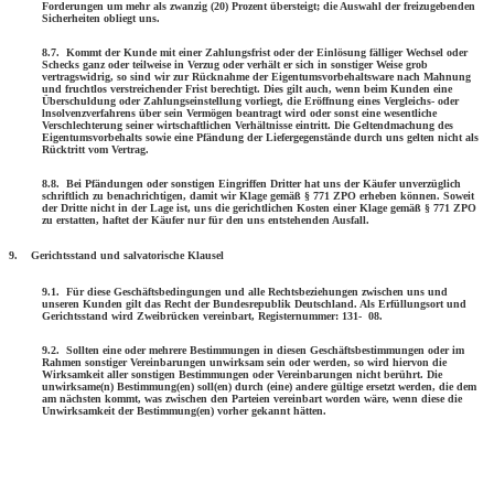
Forderungen um mehr als zwanzig (20) Prozent übersteigt; die Auswahl der freizugebenden
Sicherheiten obliegt uns.
8.7. Kommt der Kunde mit einer Zahlungsfrist oder der Einlösung fälliger Wechsel oder
Schecks ganz oder teilweise in Verzug oder verhält er sich in sonstiger Weise grob
vertragswidrig, so sind wir zur Rücknahme der Eigentumsvorbehaltsware nach Mahnung
und fruchtlos verstreichender Frist berechtigt. Dies gilt auch, wenn beim Kunden eine
Überschuldung oder Zahlungs­ein­stellung vorliegt, die Eröffnung eines Vergleichs- oder
lnsolvenz­ver­fahrens über sein Vermögen beantragt wird oder sonst eine wesent­liche
Verschlechterung seiner wirtschaftlichen Verhältnisse eintritt.
Die Geltendmachung des
Eigentumsvorbehalts sowie eine Pfändung der Liefergegenstände durch uns gelten nicht als
Rücktritt vom Vertrag.
8.8. Bei Pfändungen oder sonstigen Eingriffen Dritter hat uns der Käufer unverzüglich
schriftlich zu benachrichtigen, damit wir Klage gemäß § 771 ZPO erheben können. Soweit
der Dritte nicht in der Lage ist, uns die gerichtlichen Kosten einer Klage gemäß § 771 ZPO
zu erstatten, haftet der Käufer nur für den uns entstehenden Ausfall.
9. Gerichtsstand und salvatorische Klausel
9.1. Für diese Geschäftsbedingungen und alle Rechtsbeziehungen zwischen uns und
unseren Kunden gilt das Recht der Bundesrepublik Deutschland. Als Erfüllungsort und
Gerichtsstand wird Zweibrücken vereinbart, Registernummer: 131- 08.
9.2. Sollten eine oder mehrere Bestimmungen in diesen Geschäftsbestimmungen oder im
Rahmen sonstiger Vereinbarungen unwirksam sein oder werden, so wird hiervon die
Wirksamkeit aller sonstigen Bestimmungen oder Vereinbarungen nicht berührt. Die
unwirksame(n) Bestimmung(en) soll(en) durch (eine) andere gültige ersetzt werden, die dem
am nächsten kommt, was zwischen den Parteien vereinbart worden wäre, wenn diese die
Unwirksamkeit der Bestimmung(en) vorher gekannt hätten.