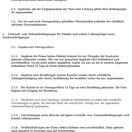
1.3. Spätestens mit der Entgegennahme der Ware oder Leistung gelten diese Bedingungen
als angenommen.
1.4. Vor, bei und nach Vertragsschluss getroffene Nebenabreden bedürfen des schriftlich
erklärten Einverständnisses.
2. Einkaufs- und Verkaufsbedingungen für Paletten und weitere Ladungsträger sowie
Sonderanfertigungen
2.1. Angebot und Vertragsschluss
2.1.1. Angebote der Firma Ambos-Paletten können bis zur Übergabe der Kaufsache
jederzeit widerrufen werden. Alle von uns gemachten Angebote sind freibleibend und
unverbindlich. Soweit nicht anders angegeben, halten wir uns an die in unseren Angeboten
enthaltenen Preise 14 Tage ab deren Datum gebunden.
2.1.2. Angebote und Bestellungen unserer Kunden werden durch schriftliche
Auftragsbestätigung oder durch Auslieferung der bestellten Sache von uns angenommen.
2.1.3. Der Kunde ist vor Vertragsschluss 14 Tage an seine Bestellung gebunden. Die Frist
beginnt mit Eingang der Bestellung.
2.1.4. Mitarbeiter sind nicht berechtigt, mündliche Nebenabreden zu treffen oder mündliche
Zusicherungen zu geben, die über den Inhalt des schrift­lichen Vertrags bzw. der zugesandten
Annahmeerklärung hinausgehen.
2.1.5. Einwendungen unter Hinweis auf eigene Geschäfts- bzw. Einkaufsbedingungen wird
hiermit widersprochen.
2.1.6. Veröffentlichungen der Firma Ambos-Paletten sind unverbindlich. Dazu gehören
auch Angaben in Inseraten und auf Internetseiten.