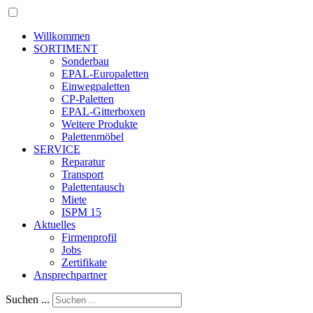
Willkommen
SORTIMENT
Sonderbau
EPAL-Europaletten
Einwegpaletten
CP-Paletten
EPAL-Gitterboxen
Weitere Produkte
Palettenmöbel
SERVICE
Reparatur
Transport
Palettentausch
Miete
ISPM 15
Aktuelles
Firmenprofil
Jobs
Zertifikate
Ansprechpartner
Suchen ...